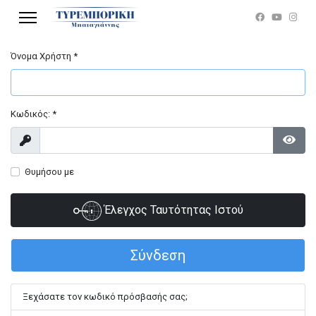
Όνομα Χρήστη
*
Κωδικός:
*
Προβολή
Εμφά
Θυμήσου με
Έλεγχος Ταυτότητας Ιστού
Σύνδεση
Ξεχάσατε τον κωδικό πρόσβασής σας;