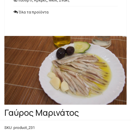
Γιαούρτι, Κρέμες, Μέλι, Σνακς
Όλα τα προϊόντα
Γαύρος Μαρινάτος
SKU:
product_231