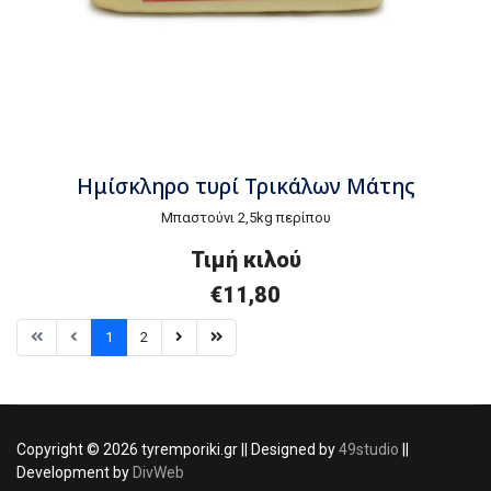
Ημίσκληρο τυρί Τρικάλων Μάτης
Μπαστούνι 2,5kg περίπου
Τιμή
κ
ιλού
€
11,80
1
2
Copyright © 2026 tyremporiki.gr || Designed by
49studio
||
Development by
DivWeb