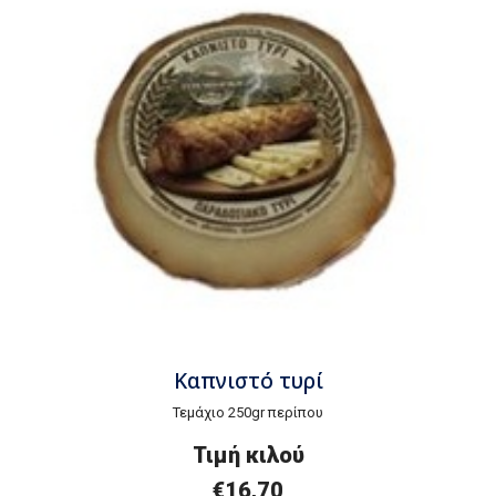
Καπνιστό τυρί
Τεμάχιο 250gr περίπου
Τιμή
κ
ιλού
€
16,70