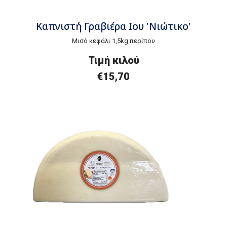
Καπνιστή Γραβιέρα Ιου 'Νιώτικο'
Μισό κεφάλι 1,5kg περίπου
Τιμή
κ
ιλού
€
15,70