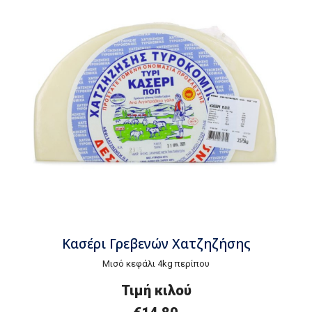
Κασέρι Γρεβενών Χατζηζήσης
Μισό κεφάλι 4kg περίπου
Τιμή
κ
ιλού