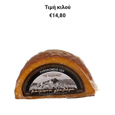
Τιμή
κ
ιλού
€
14,80