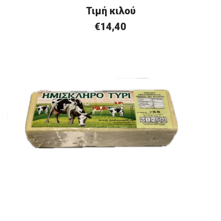
Τιμή
κ
ιλού
€
14,40