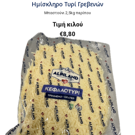
Ημίσκληρο Τυρί Γρεβενών
Μπαστούνι 2,5kg περίπου
Τιμή
κ
ιλού
€8
,80