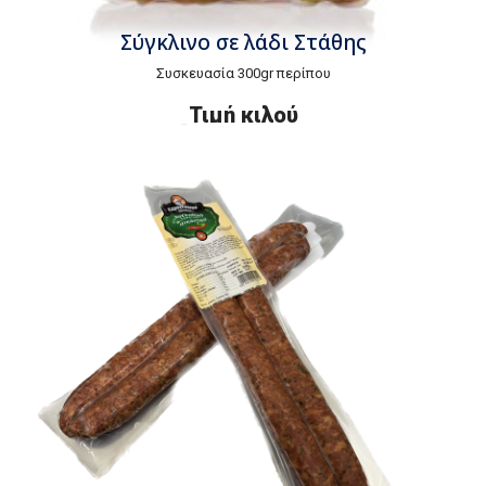
Σύγκλινο σε λάδι Στάθης
Συσκευασία 300gr περίπου
Τιμή
κ
ιλού
€
10,00