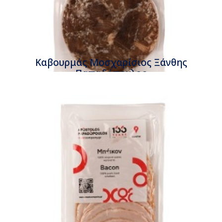
Καβουρμάς Μοσχαρίσιος Ξάνθης
Παπαδόπουλος
Συσκευασία 120gr περίπου
Τιμή κιλού
€23,15