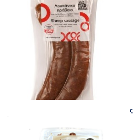
Λουκάνικο πρόβειο Ξάνθης Παπαδόπουλος
Συσκευασία 300gr περίπου
Τιμή κιλού