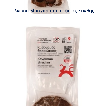
Γλώσσα Μοσχαρίσια σε φέτες Ξάνθης
Παπαδόπουλος
Συσκευασία 200gr περίπου
Τιμή κιλού
€26,00