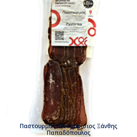
€16,50
Παστουρμάς Μοσχαρίσιος Ξάνθης
Παπαδόπουλος