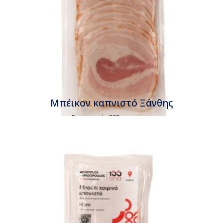
Μπέικον καπνιστό Ξάνθης
Συσκευασία 200gr περίπου
Τιμή κιλού
€9,40