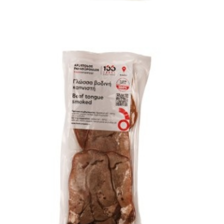
Συσκευασία 100gr περίπου
Τιμή κιλού
€46,80