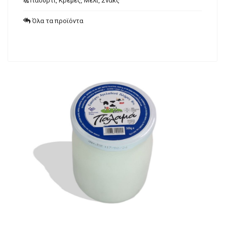
Γιαούρτι, Κρέμες, Μέλι, Σνακς
Όλα τα προϊόντα