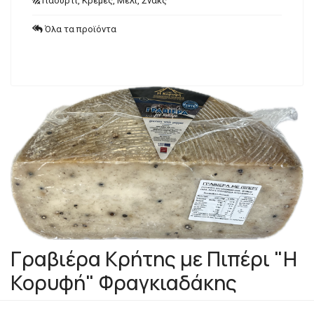
Γιαούρτι, Κρέμες, Μέλι, Σνακς
Όλα τα προϊόντα
Γραβιέρα Κρήτης με Πιπέρι "Η
Κορυφή" Φραγκιαδάκης