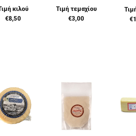
Τιμή
κ
ιλού
Τιμή τεμαχίου
Τιμ
€8
,50
€3,00
€