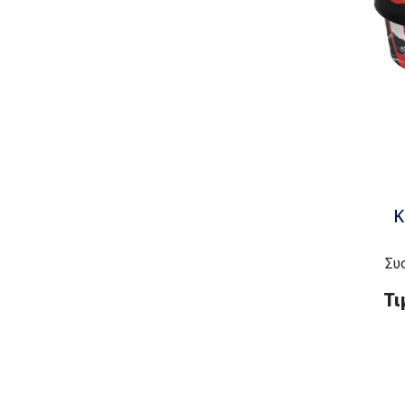
Κ
Συ
Τι