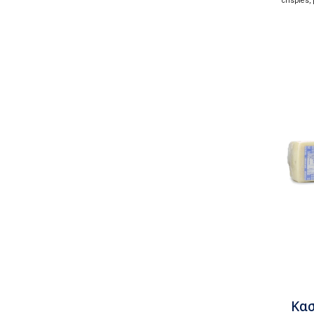
c
rispies
,
Κασ