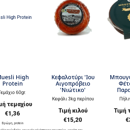
uesli High
Κεφαλοτύρι 'Ιου
Μπουγι
Protein
Aιγοπρόβειο
Φέτ
'Νιώτικο'
Παρα
Τεμάχιο 60gr.
Κεφάλι 3kg περίπου
Πήλι
μή τεμαχίου
Τιμή
κ
ιλού
Τιμή 
€1,36
€
15,20
€
Β
ρώμη
,
protein