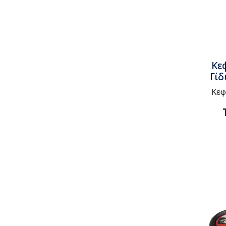
Κε
Γίδ
Κεφ