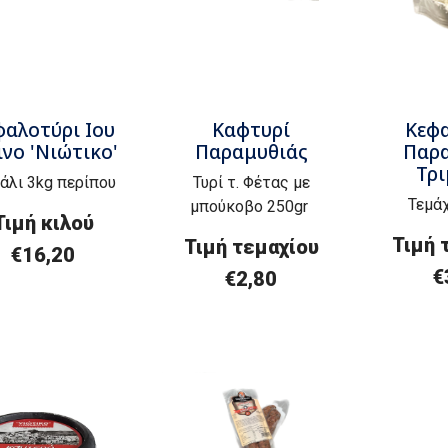
φαλοτύρι Ιου
Καφτυρί
Κεφ
ινο 'Νιώτικο'
Παραμυθιάς
Παρα
Τρ
άλι 3kg περίπου
Τυρί τ. Φέτας με
Τεμάχ
μπούκοβο 250gr
Τιμή
κ
ιλού
Τιμή 
Τιμή τεμαχίου
€
16,20
€
€2,80