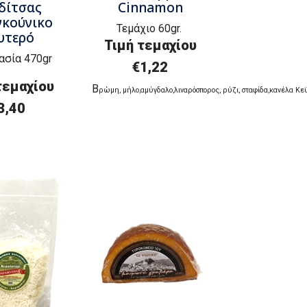
δίτσας
Cinnamon
γκούνικο
Τεμάχιο 60gr.
υτερό
Τιμή τεμαχίου
ασία 470gr
€1,22
τεμαχίου
Β
ρώμη
,
μήλο
,
αμύγδαλο
,
λιναρόσπορος
,
ρύζι
,
σταφίδα
,
κανέλα
Κ
ε
3,40