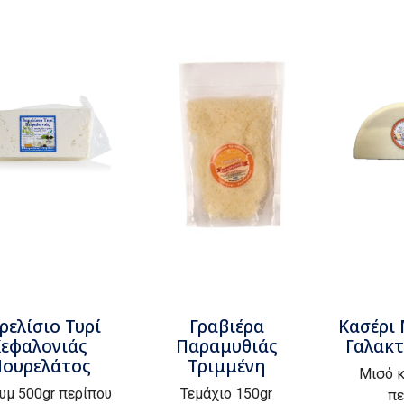
ρελίσιο Τυρί
Γραβιέρα
Κασέρι
εφαλονιάς
Παραμυθιάς
Γαλακ
ουρελάτος
Τριμμένη
Μισό κ
υμ 500gr περίπου
Τεμάχιο 150gr
πε