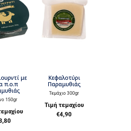
ουρντί με
Κεφαλοτύρι
α π.ο.π
Παραμυθιάς
μυθιάς
Τεμάχιο 300gr
νο 150gr
Τιμή τεμαχίου
τεμαχίου
€4,90
3,80