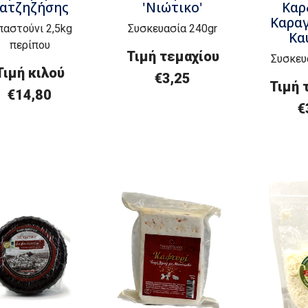
ατζηζήσης
'Νιώτικο'
Καρ
Καρα
αστούνι 2,5kg
Συσκευασία 240gr
Κα
περίπου
Τιμή τεμαχίου
Συσκευ
Τιμή
κ
ιλού
€3,25
Τιμή 
€
14,80
€