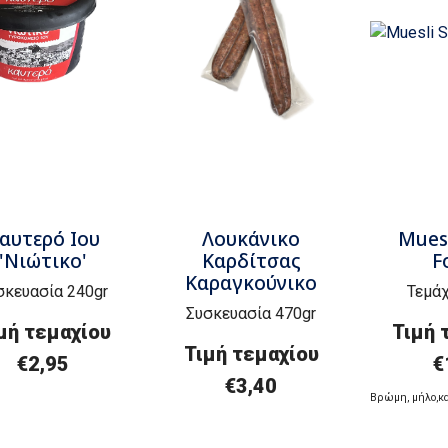
αυτερό Ιου
Λουκάνικο
Mues
'Νιώτικο'
Καρδίτσας
F
Καραγκούνικο
σκευασία 240gr
Τεμάχ
Συσκευασία 470gr
μή τεμαχίου
Τιμή 
Τιμή τεμαχίου
€2,95
€
€3,40
Β
ρώμη
,
μήλο
,
κ