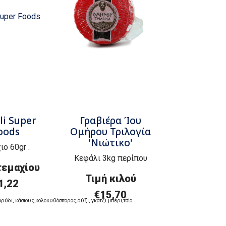
li Super
Γραβιέρα Ίου
oods
Ομήρου Τριλογία
'Νιώτικο'
ιο 60gr .
Κεφάλι 3kg περίπου
τεμαχίου
Τιμή
κ
ιλού
1,22
€
15,70
αρύδι
,
κάσιους
,
κολοκυθόσπορος
,
ρύζι
,
γκότζι
μπέρι
,
τσία