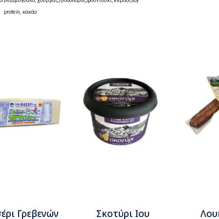
μήλο
,
αμύγδαλο
,
χουρμάς
,
ηλιόσπορος
,
φουντούκι
,
κεράσι
,
soy
protein
,
κακάο
έρι Γρεβενών
Σκοτύρι Ιου
Λου