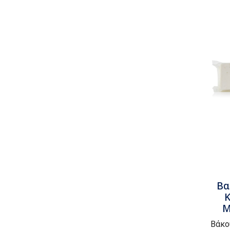
Βα
Κ
Μ
Βάκο