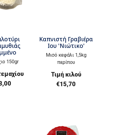
αλοτύρι
Καπνιστή Γραβιέρα
μυθιάς
Ιου 'Νιώτικο'
ιμμένο
Μισό κεφάλι 1,5kg
ιο 150gr
περίπου
τεμαχίου
Τιμή
κ
ιλού
3,00
€
15,70