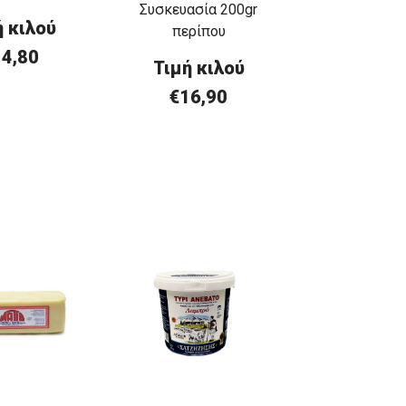
Συσκευασία 200gr
ή
κ
ιλού
περίπου
14,80
Τιμή κιλού
€16,90