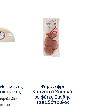
 Μυτιλήνης
Ψαρονέφρι
τοκομικής
Καπνιστό Χοιρινό
σε φέτες Ξάνθης
εφάλι 4kg
Παπαδόπουλος
ρίπου