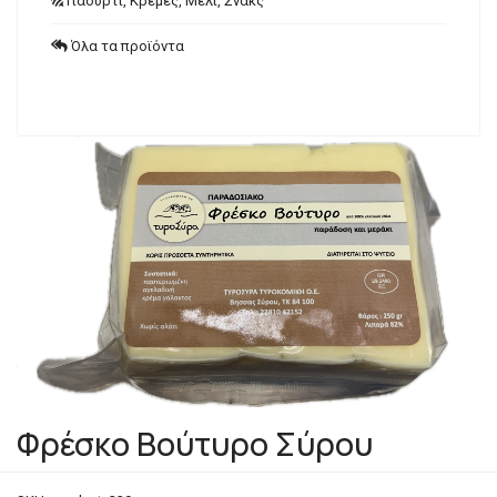
Γιαούρτι, Κρέμες, Μέλι, Σνακς
Όλα τα προϊόντα
Φρέσκο Βούτυρο Σύρου